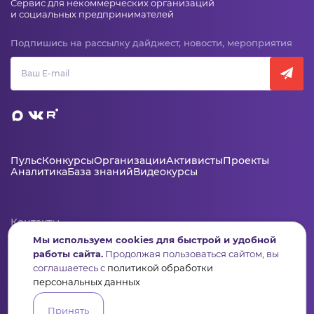
Сервис для некоммерческих организаций
и социальных предпринимателей
Подпишись на рассылку дайджест, новости, мероприятия
Пульс
Конкурсы
Организации
Активисты
Проекты
Аналитика
База знаний
Видеокурсы
Контакты
Мы используем cookies для быстрой и удобной
+7 (346) 735-11-30
работы сайта.
Продолжая пользоваться сайтом, вы
elkanko@ugranko.ru
соглашаетесь с
политикой обработки
персональных данных
Адрес
Принять