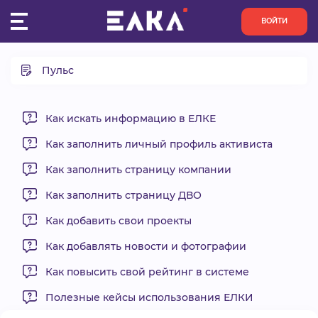
ВОЙТИ
Пульс
ПУЛЬС
Что такое Пульс?
КОНКУРСЫ
Назначение прав на редактирование и публикацию
Как искать информацию в ЕЛКЕ
разделов «Пульса»
Как заполнить личный профиль активиста
ОРГАНИЗАЦИИ
Как заполнять новости проекта?
Как заполнить страницу компании
Как заполнять анонсы мероприятий?
АКТИВИСТЫ
Как заполнять итоги мероприятий?
Как заполнить страницу ДВО
Как заполнять результаты проекта?
Как добавить свои проекты
ПРОЕКТЫ
Как добавлять новости и фотографии
АНАЛИТИКА
Как повысить свой рейтинг в системе
Полезные кейсы использования ЕЛКИ
БАЗА ЗНАНИЙ