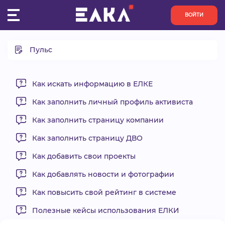
ВОЙТИ
Пульс
ПУЛЬС
Что такое Пульс?
КОНКУРСЫ
Назначение прав на редактирование и публикацию
Как искать информацию в ЕЛКЕ
разделов «Пульса»
Как заполнить личный профиль активиста
ОРГАНИЗАЦИИ
Как заполнять новости проекта?
Как заполнить страницу компании
Как заполнять анонсы мероприятий?
АКТИВИСТЫ
Как заполнять итоги мероприятий?
Как заполнить страницу ДВО
Как заполнять результаты проекта?
Как добавить свои проекты
ПРОЕКТЫ
Как добавлять новости и фотографии
АНАЛИТИКА
Как повысить свой рейтинг в системе
Полезные кейсы использования ЕЛКИ
БАЗА ЗНАНИЙ