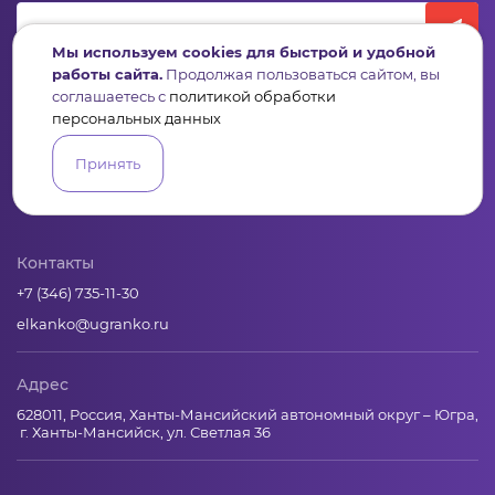
Мы используем cookies для быстрой и удобной
работы сайта.
Продолжая пользоваться сайтом, вы
соглашаетесь с
политикой обработки
персональных данных
Принять
Пульс
Конкурсы
Организации
Активисты
Проекты
Аналитика
База знаний
Видеокурсы
Контакты
+7 (346) 735-11-30
elkanko@ugranko.ru
Адрес
628011, Россия, Ханты-Мансийский автономный округ – Югра,
г. Ханты-Мансийск, ул. Светлая 36