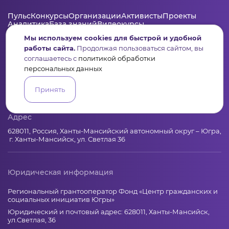
Пульс
Конкурсы
Организации
Активисты
Проекты
Аналитика
База знаний
Видеокурсы
Мы используем cookies для быстрой и удобной
работы сайта.
Продолжая пользоваться сайтом, вы
соглашаетесь с
политикой обработки
Контакты
персональных данных
+7 (346) 735-11-30
elkanko@ugranko.ru
Принять
Адрес
628011, Россия, Ханты-Мансийский автономный округ – Югра,
г. Ханты-Мансийск, ул. Светлая 36
Юридическая информация
Региональный грантооператор Фонд «Центр гражданских и
социальных инициатив Югры»
Юридический и почтовый адрес: 628011, Ханты-Мансийск,
ул.Светлая, 36