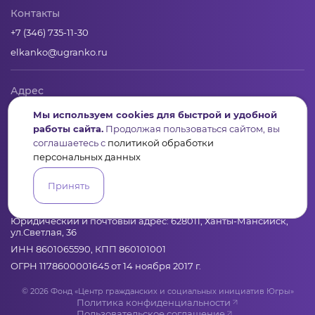
Контакты
+7 (346) 735-11-30
elkanko@ugranko.ru
Адрес
628011, Россия, Ханты-Мансийский автономный округ – Югра,
Мы используем cookies для быстрой и удобной
г. Ханты-Мансийск, ул. Светлая 36
работы сайта.
Продолжая пользоваться сайтом, вы
соглашаетесь с
политикой обработки
персональных данных
Юридическая информация
Принять
Региональный грантооператор Фонд «Центр гражданских и
социальных инициатив Югры»
Юридический и почтовый адрес: 628011, Ханты-Мансийск,
ул.Светлая, 36
ИНН 8601065590, КПП 860101001
ОГРН 1178600001645 от 14 ноября 2017 г.
© 2026 Фонд «Центр гражданских и социальных инициатив Югры»
Политика конфиденциальности
Пользовательское соглашение