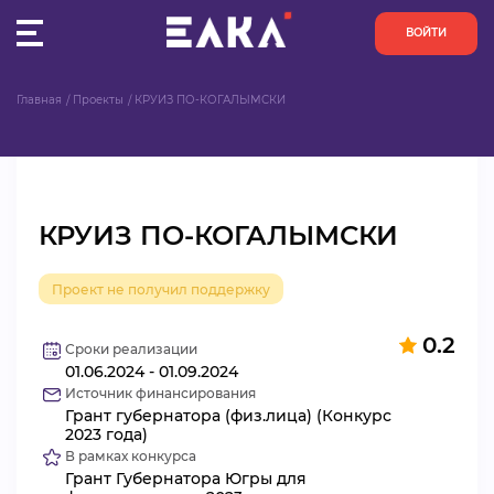
ВОЙТИ
Главная
Проекты
КРУИЗ ПО-КОГАЛЫМСКИ
ПУЛЬС
КОНКУРСЫ
КРУИЗ ПО-КОГАЛЫМСКИ
ОРГАНИЗАЦИИ
Проект не получил поддержку
АКТИВИСТЫ
0.2
ПРОЕКТЫ
Сроки реализации
01.06.2024 - 01.09.2024
Источник финансирования
АНАЛИТИКА
Грант губернатора (физ.лица) (Конкурс
2023 года)
В рамках конкурса
БАЗА ЗНАНИЙ
Грант Губернатора Югры для