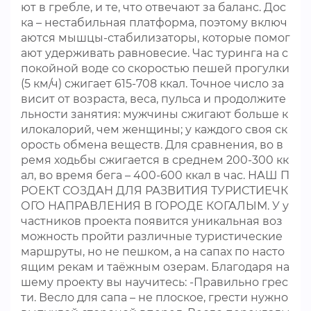
ют в гребле, и те, что отвечают за баланс. Дос
ка – нестабильная платформа, поэтому включ
аются мышцы-стабилизаторы, которые помог
ают удерживать равновесие. Час туринга на с
покойной воде со скоростью пешей прогулки
(5 км/ч) сжигает 615-708 ккал. Точное число за
висит от возраста, веса, пульса и продолжите
льности занятия: мужчины сжигают больше к
илокалорий, чем женщины; у каждого своя ск
орость обмена веществ. Для сравнения, во в
ремя ходьбы сжигается в среднем 200-300 кк
ал, во время бега – 400-600 ккал в час. НАШ П
РОЕКТ СОЗДАН ДЛЯ РАЗВИТИЯ ТУРИСТИЕЧК
ОГО НАПРАВЛЕНИЯ В ГОРОДЕ КОГАЛЫМ. У у
частников проекта появится уникальная воз
можность пройти различные туристические
маршруты, но не пешком, а на сапах по насто
ящим рекам и таёжным озерам. Благодаря на
шему проекту вы научитесь: -Правильно грес
ти. Весло для сапа – не плоское, грести нужно