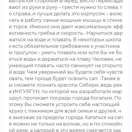
выпуклой стороной вперед. Весло переклады
вают из руки в руку – грести нужно то слева, т
о справа, и лучше делать это корпусом – вклю
чать в работу самые мощные мышцы в спине
и торсе. Именно они дают максимальную эфф
ективность гребка и скорость. -Научиться дер
жаться на воде и плавать. В некоторых школа
х есть обязательное требование к участника
м прогулок – уметь плавать или хотя бы не бо
яться воды и держаться на плаву. Человек, не
умеющий плавать, часто паникует на открыто
й воде. Чем уверенней вы будете себя чувств
овать, тем проще будет освоить сап. -Также в
ы сможете познать красоты Сибири, ведь рек
а ИНГУЯГУН, по которой мы разработали мар
шрут, протекает посреди города Когалым. По
этому Вы сможете устроить себе настоящий
круиз с пикником для всей семьи и друзей, н
е выезжая за пределы города. Кататься на сап
е можно не только на волнах, но и по спокойн
ой реке, а калорий в это время сжигается как