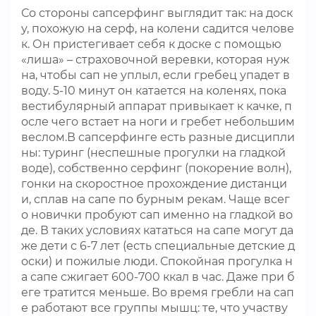
Со стороны сапсерфинг выглядит так: на доск
у, похожую на серф, на колени садится челове
к. Он пристегивает себя к доске с помощью
«лиша» – страховочной веревки, которая нуж
на, чтобы сап не уплыл, если гребец упадет в
воду. 5-10 минут он катается на коленях, пока
вестибулярный аппарат привыкает к качке, п
осле чего встает на ноги и гребет небольшим
веслом.В сапсерфинге есть разные дисципли
ны: туринг (неспешные прогулки на гладкой
воде), собственно серфинг (покорение волн),
гонки на скоростное прохождение дистанци
и, сплав на сапе по бурным рекам. Чаще всег
о новички пробуют сап именно на гладкой во
де. В таких условиях кататься на сапе могут да
же дети с 6-7 лет (есть специальные детские д
оски) и пожилые люди. Спокойная прогулка н
а сапе сжигает 600-700 ккал в час. Даже при б
еге тратится меньше. Во время гребли на сап
е работают все группы мышц: те, что участву