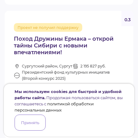
0.3
Проект не получил поддержку
Поход Дружины Ермака – открой
тайны Сибири с новыми
впечатлениями!
Сургутский район, Сургут
2 195 827 руб.
Президентский фонд культурных инициатив
(Второй конкурс 2025)
Мы используем cookies для быстрой и удобной
работы сайта.
Продолжая пользоваться сайтом, вы
РОО ХМАО-ЮГРЫ ЦГИПВМ ПЕРЕСВЕТ
соглашаетесь с
политикой обработки
персональных данных
Всего
2
Принять
сотрудников