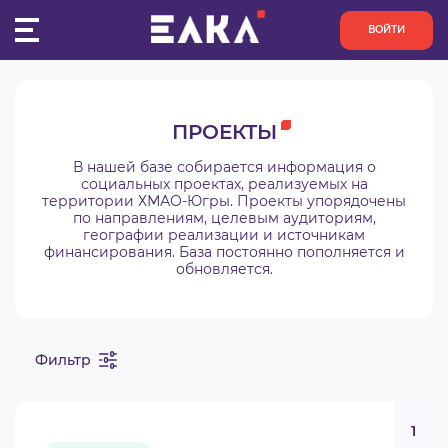
ВОЙТИ
ПУЛЬС
ПРОЕКТЫ
КОНКУРСЫ
В нашей базе собирается информация о
социальных проектах, реализуемых на
территории ХМАО-Югры. Проекты упорядочены
ОРГАНИЗАЦИИ
по направлениям, целевым аудиториям,
географии реализации и источникам
финансирования. База постоянно пополняется и
АКТИВИСТЫ
обновляется.
ПРОЕКТЫ
Фильтр
АНАЛИТИКА
БАЗА ЗНАНИЙ
1