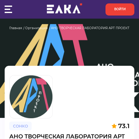
ВОЙТИ
Главная
Организации
АНО ТВОРЧЕСКАЯ ЛАБОРАТОРИЯ АРТ ПРОЕКТ
ПУЛЬС
КОНКУРСЫ
ОРГАНИЗАЦИИ
АКТИВИСТЫ
ПРОЕКТЫ
АНАЛИТИКА
73.1
СОНКО
БАЗА ЗНАНИЙ
АНО ТВОРЧЕСКАЯ ЛАБОРАТОРИЯ АРТ