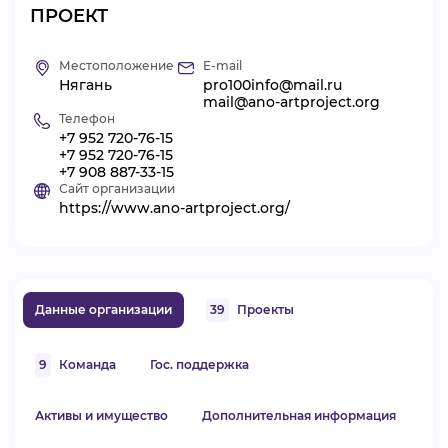
ПРОЕКТ
ВИДЕОКУРСЫ
Местоположение
E-mail
Нягань
pro100info@mail.ru
ВОЙТИ
mail@ano-artproject.org
Телефон
+7 952 720-76-15
+7 952 720-76-15
+7 908 887-33-15
Сайт организации
https://www.ano-artproject.org/
Данные организации
39
Проекты
9
Команда
Гос. поддержка
Активы и имущество
Дополнительная информация