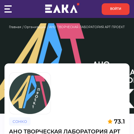
ВОЙТИ
Главная
Организации
АНО ТВОРЧЕСКАЯ ЛАБОРАТОРИЯ АРТ ПРОЕКТ
ПУЛЬС
КОНКУРСЫ
ОРГАНИЗАЦИИ
АКТИВИСТЫ
ПРОЕКТЫ
АНАЛИТИКА
73.1
СОНКО
БАЗА ЗНАНИЙ
АНО ТВОРЧЕСКАЯ ЛАБОРАТОРИЯ АРТ