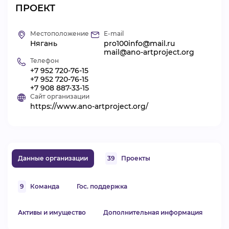
ПРОЕКТ
ВИДЕОКУРСЫ
Местоположение
E-mail
Нягань
pro100info@mail.ru
ВОЙТИ
mail@ano-artproject.org
Телефон
+7 952 720-76-15
+7 952 720-76-15
+7 908 887-33-15
Сайт организации
https://www.ano-artproject.org/
Данные организации
39
Проекты
9
Команда
Гос. поддержка
Активы и имущество
Дополнительная информация