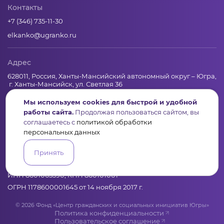
Контакты
+7 (346) 735-11-30
elkanko@ugranko.ru
Адрес
628011, Россия, Ханты-Мансийский автономный округ – Югра,
г. Ханты-Мансийск, ул. Светлая 36
Мы используем cookies для быстрой и удобной
работы сайта.
Продолжая пользоваться сайтом, вы
Юридическая информация
соглашаетесь с
политикой обработки
персональных данных
Региональный грантооператор Фонд «Центр гражданских и
социальных инициатив Югры»
Принять
Юридический и почтовый адрес: 628011, Ханты-Мансийск,
ул.Светлая, 36
ИНН 8601065590, КПП 860101001
ОГРН 1178600001645 от 14 ноября 2017 г.
© 2026 Фонд «Центр гражданских и социальных инициатив Югры»
Политика конфиденциальности
Пользовательское соглашение