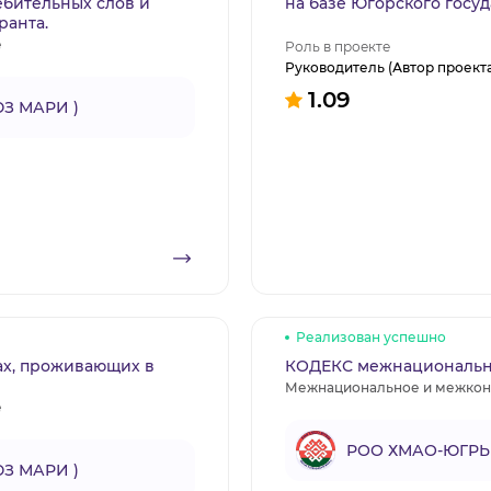
ебительных слов и
на базе Югорского госу
ранта.
е
Роль в проекте
Руководитель (Автор проект
1.09
З МАРИ )
Реализован успешно
дах, проживающих в
КОДЕКС межнационально
Межнациональное и межкон
е
РОО ХМАО-ЮГРЫ
З МАРИ )