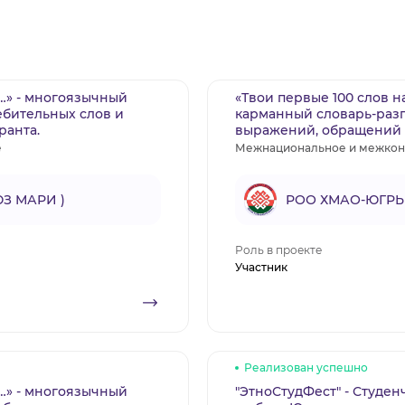
…» - многоязычный
«Твои первые 100 слов 
ебительных слов и
карманный словарь-разг
ранта.
выражений, обращений к
е
Межнациональное и межкон
З МАРИ )
РОО ХМАО-ЮГРЫ
Роль в проекте
Участник
Реализован успешно
…» - многоязычный
"ЭтноСтудФест" - Студен