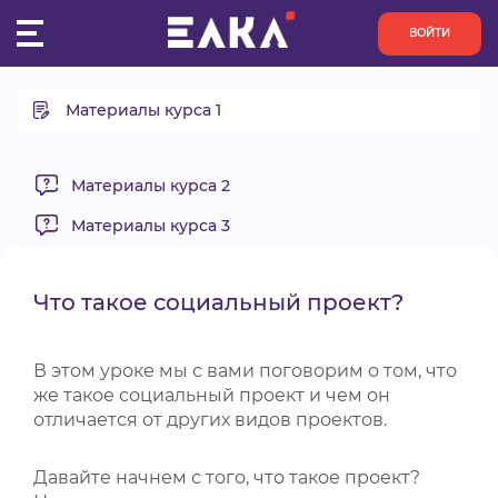
ВОЙТИ
Материалы курса 1
ПУЛЬС
Вводный урок
КОНКУРСЫ
Что такое социальный проект?
Материалы курса 2
Проблема и целевая группа проекта. Определение
Материалы курса 3
ОРГАНИЗАЦИИ
целевой группы.
Как доказать социальную значимость и актуальность
АКТИВИСТЫ
проекта.
Что такое социальный проект?
Инновационность проекта
ПРОЕКТЫ
В этом уроке мы с вами поговорим о том, что
же такое социальный проект и чем он
АНАЛИТИКА
отличается от других видов проектов.
БАЗА ЗНАНИЙ
Давайте начнем с того, что такое проект?