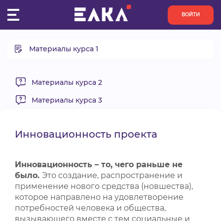
ВОЙТИ
Материалы курса 1
ПУЛЬС
Вводный урок
КОНКУРСЫ
Что такое социальный проект?
Материалы курса 2
Проблема и целевая группа проекта. Определение
Материалы курса 3
ОРГАНИЗАЦИИ
целевой группы.
Как доказать социальную значимость и актуальность
АКТИВИСТЫ
проекта.
Инновационность проекта
Инновационность проекта
ПРОЕКТЫ
Инновационность – то, чего раньше не
было.
Это создание, распространение и
АНАЛИТИКА
применение нового средства (новшества),
которое направлено на удовлетворение
потребностей человека и общества,
БАЗА ЗНАНИЙ
вызывающего вместе с тем социальные и