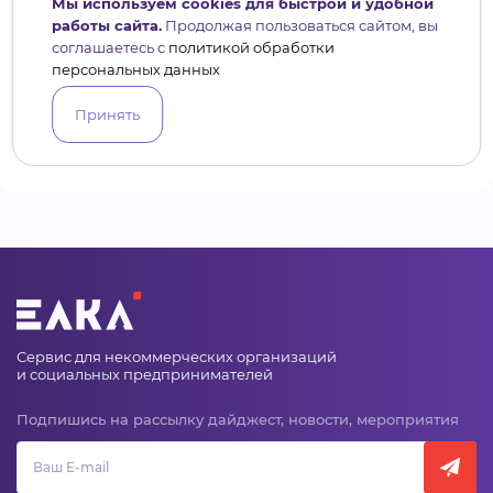
Мы используем cookies для быстрой и удобной
говорили сегодня, а потом оценивайте
работы сайта.
Продолжая пользоваться сайтом, вы
их эффект и вероятность.
соглашаетесь с
политикой обработки
персональных данных
· На риски можно реагировать
с помощью одной из четырёх стратегий:
Принять
избегать, принять, контролировать.
Сервис для некоммерческих организаций
и социальных предпринимателей
Подпишись на рассылку дайджест, новости, мероприятия