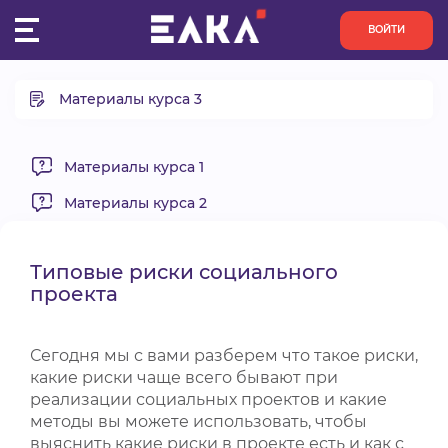
ВОЙТИ
Материалы курса 3
ПУЛЬС
Бюджет проекта.
КОНКУРСЫ
Аналитическая отчетность
Материалы курса 1
Информационная открытость проекта
Материалы курса 2
ОРГАНИЗАЦИИ
Типовые риски социального проекта
Заполнение проектной заявки
АКТИВИСТЫ
Типовые риски социального
проекта
ПРОЕКТЫ
Сегодня мы с вами разберем что такое риски,
АНАЛИТИКА
какие риски чаще всего бывают при
реализации социальных проектов и какие
методы вы можете использовать, чтобы
БАЗА ЗНАНИЙ
выяснить какие риски в проекте есть и как с