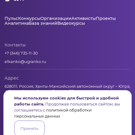
Пульс
Конкурсы
Организации
Активисты
Проекты
Аналитика
База знаний
Видеокурсы
Контакты
+7 (346) 735-11-30
elkanko@ugranko.ru
Адрес
628011, Россия, Ханты-Мансийский автономный округ – Югра,
г. Ханты-Мансийск, ул. Светлая 36
Мы используем cookies для быстрой и удобной
работы сайта.
Продолжая пользоваться сайтом, вы
соглашаетесь с
политикой обработки
Юридическая информация
персональных данных
Региональный грантооператор Фонд «Центр гражданских и
социальных инициатив Югры»
Принять
Юридический и почтовый адрес: 628011, Ханты-Мансийск,