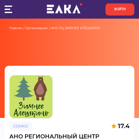
ВОЙТИ
Главная
Организации
АНО РЦ ЗИМНЕЕ АЛЁШКИНО
ПУЛЬС
КОНКУРСЫ
ОРГАНИЗАЦИИ
АКТИВИСТЫ
ПРОЕКТЫ
АНАЛИТИКА
17.4
СОНКО
БАЗА ЗНАНИЙ
АНО РЕГИОНАЛЬНЫЙ ЦЕНТР