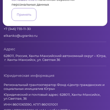
Пульс
Конкурсы
Организации
Активисты
Проекты
Аналитика
База знаний
Видеокурсы
персональных данных
Принять
Контакты
+7 (346) 735-11-30
elkanko@ugranko.ru
Адрес
628011, Россия, Ханты-Мансийский автономный округ – Югра,
г. Ханты-Мансийск, ул. Светлая 36
Юридическая информация
Региональный грантооператор Фонд «Центр гражданских и
социальных инициатив Югры»
Юридический и почтовый адрес: 628011, Ханты-Мансийск,
ул.Светлая, 36
ИНН 8601065590, КПП 860101001